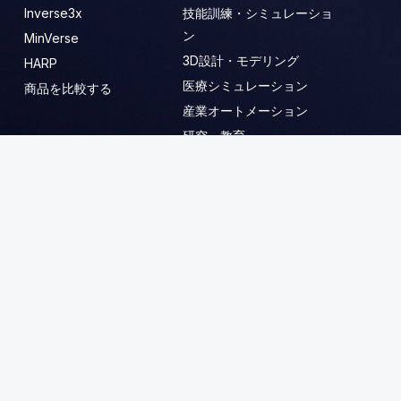
Inverse3x
技能訓練・シミュレーショ
ン
MinVerse
3D設計・モデリング
HARP
医療シミュレーション
商品を比較する
産業オートメーション
研究・教育
参考資料
会社
ブログとインサイト
について
使用例
採用情報
イベント
連絡先
ドキュメンテーション
テクニカルサポート
ダウンロード
MinVerse
Developer Hubをご覧くだ
さい