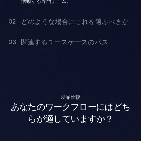
活動する専門チーム。
どのような場合にこれを選ぶべきか
02
ワークフローで求められる力制御、応答性、減
関連するユースケースのパス
03
衰、剛性、またはオンボード構成のレベルに対し
て、Inverse3 Inverse3x を選択してください。
Inverse3x 、より高性能なハプティック制御、精
密な操作、および高度なデバイス設定を必要とす
るワークフローに最適Inverse3x 。
ロボット工学と遠隔操作
製品比較
技能訓練・シミュレーション
医療シミュレーション
あなたのワークフローにはどち
産業オートメーション
研究・教育
らが適していますか？