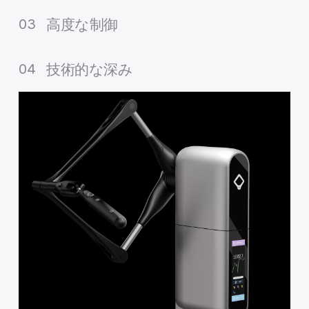
高度なシミュレーションや要求の厳しい研究開発
高度な制御
03
環境向けに設計されています
複雑なハプティックインタラクションのための、
技術的な深み
04
より高度な制御サイクル
高度なロボット工学、医療研修、および産業環境
向けに設計されています