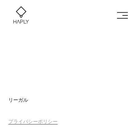
メ
ニ
ュ
ー
を
開
く
リーガル
プライバシーポリシー