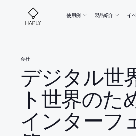
使用例
製品紹介
イ
会社
デジタル世
ト世界のた
インターフ