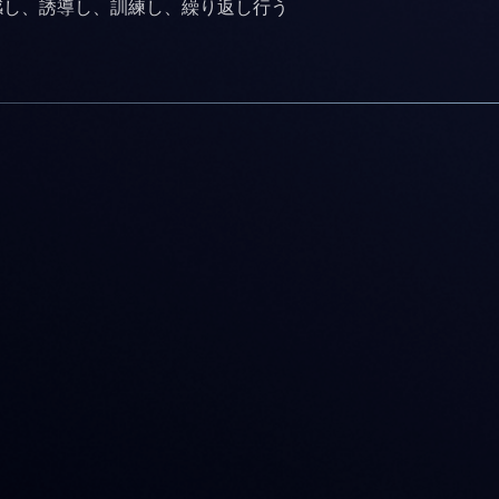
感し、誘導し、訓練し、繰り返し行う
ロボティクス用ワークフローツ
ール
HARP 、チームがロボットの制御、タスクの実
演、動作の記録を行い、再現性のある自動化ワー
クフローを支援するものです。