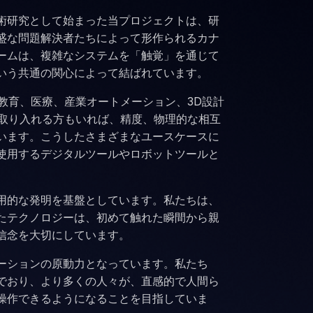
術研究として始まった当プロジェクトは、研
盛な問題解決者たちによって形作られるカナ
ームは、複雑なシステムを「触覚」を通じて
いう共通の関心によって結ばれています。
、教育、医療、産業オートメーション、3D設計
て取り入れる方もいれば、精度、物理的な相互
います。こうしたさまざまなユースケースに
使用するデジタルツールやロボットツールと
用的な発明を基盤としています。私たちは、
たテクノロジーは、初めて触れた瞬間から親
信念を大切にしています。
ーションの原動力となっています。私たち
でおり、より多くの人々が、直感的で人間ら
操作できるようになることを目指していま