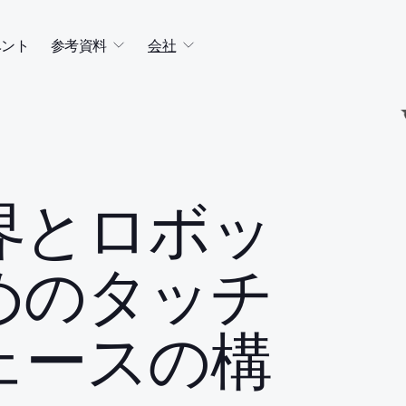
ベント
参考資料
会社
界とロボッ
めのタッチ
ェースの構