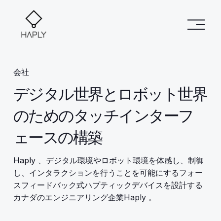
メ
ニ
ュ
ー
を
会社
開
く
デジタル世界とロボット世界
のためのタッチインターフ
ェースの構築
Haply 、デジタル環境やロボット環境を体感し、制御
し、インタラクションを行うことを可能にするフォー
スフィードバック式ハプティックデバイスを設計する
カナダのエンジニアリング企業Haply 。